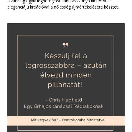
divatvilág egyik legbefolyásosabb asszonya kifinomult
eleganciájú kreációval a nőiesség újraértékelésére késztet.