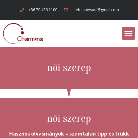
+36 70 430 1100
lifebeautysoul@gmail.com
női szerep
női szerep
Hasznos olvasmányok – számtalan tipp és trükk