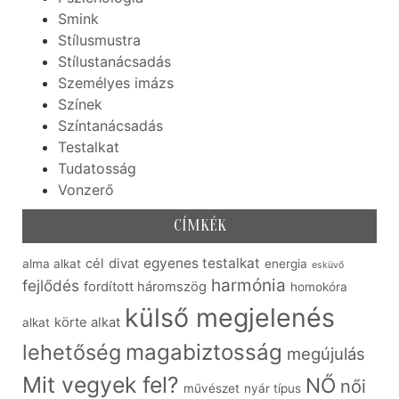
Smink
Stílusmustra
Stílustanácsadás
Személyes imázs
Színek
Színtanácsadás
Testalkat
Tudatosság
Vonzerő
CÍMKÉK
egyenes testalkat
cél
divat
alma alkat
energia
esküvő
harmónia
fejlődés
fordított háromszög
homokóra
külső megjelenés
körte alkat
alkat
lehetőség
magabiztosság
megújulás
Mit vegyek fel?
NŐ
női
művészet
nyár típus