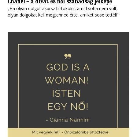
Chanel – a divat és női szabadság jelképe
„Ha olyan dolgot akarsz birtokolni, amid soha nem volt,
olyan dolgokat kell megtenned érte, amiket sose tettél!”