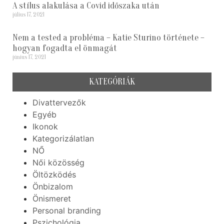
A stílus alakulása a Covid időszaka után
július 17, 2021
Nem a tested a probléma – Katie Sturino története –
hogyan fogadta el önmagát
június 17, 2021
KATEGÓRIÁK
Divattervezők
Egyéb
Ikonok
Kategorizálatlan
NŐ
Női közösség
Öltözködés
Önbizalom
Önismeret
Personal branding
Pszichológia