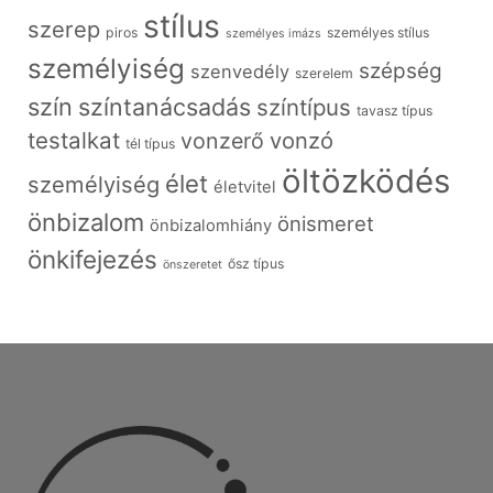
stílus
szerep
piros
személyes stílus
személyes imázs
személyiség
szépség
szenvedély
szerelem
szín
színtanácsadás
színtípus
tavasz típus
testalkat
vonzó
vonzerő
tél típus
öltözködés
élet
személyiség
életvitel
önbizalom
önismeret
önbizalomhiány
önkifejezés
ősz típus
önszeretet