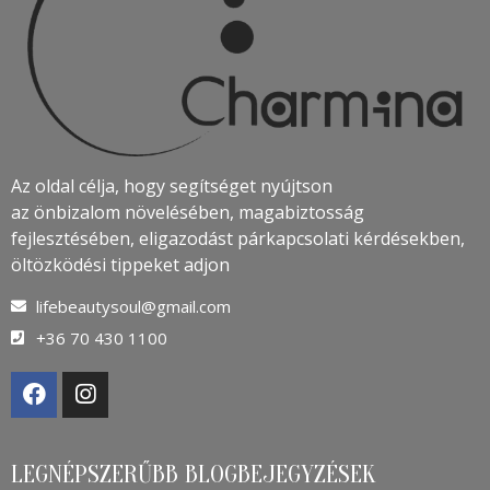
Az oldal célja, hogy segítséget nyújtson
az önbizalom növelésében, magabiztosság
fejlesztésében, eligazodást párkapcsolati kérdésekben,
öltözködési tippeket adjon
lifebeautysoul@gmail.com
+36 70 430 1100
LEGNÉPSZERŰBB BLOGBEJEGYZÉSEK