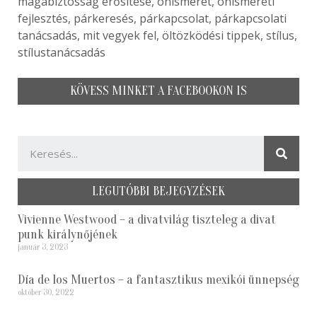
magabiztosság erősítése, önismeret, önismereti
fejlesztés, párkeresés, párkapcsolat, párkapcsolati
tanácsadás, mit vegyek fel, öltözködési tippek, stílus,
stílustanácsadás
KÖVESS MINKET A FACEBOOKON IS
LEGUTÓBBI BEJEGYZÉSEK
Vivienne Westwood – a divatvilág tiszteleg a divat
punk királynőjének
január 3, 2023
Día de los Muertos – a fantasztikus mexikói ünnepség
október 30, 2022