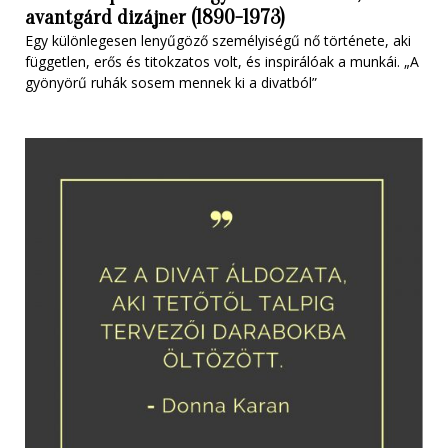
avantgárd dizájner (1890-1973)
Egy különlegesen lenyűgöző személyiségű nő története, aki
független, erős és titokzatos volt, és inspirálóak a munkái. „A
gyönyörű ruhák sosem mennek ki a divatból”