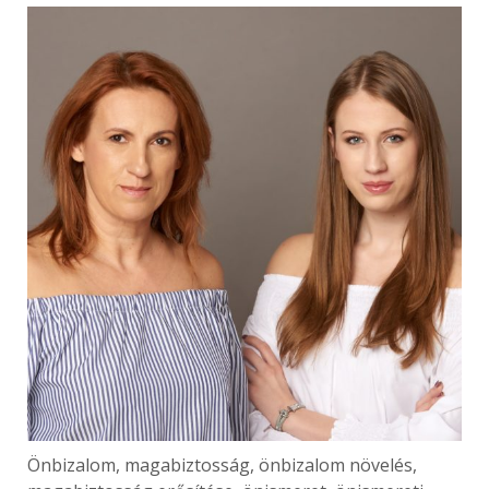
Önbizalom, magabiztosság, önbizalom növelés,