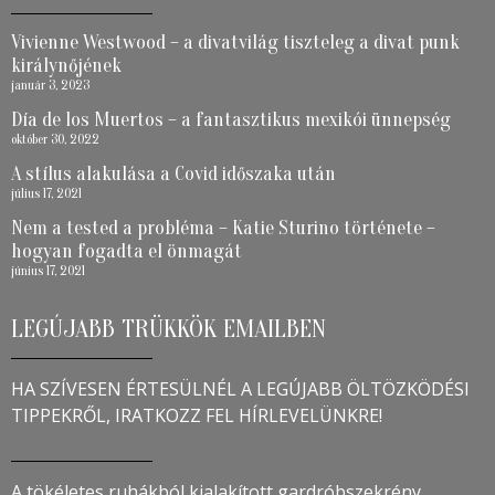
Vivienne Westwood – a divatvilág tiszteleg a divat punk
királynőjének
január 3, 2023
Día de los Muertos – a fantasztikus mexikói ünnepség
október 30, 2022
A stílus alakulása a Covid időszaka után
július 17, 2021
Nem a tested a probléma – Katie Sturino története –
hogyan fogadta el önmagát
június 17, 2021
LEGÚJABB TRÜKKÖK EMAILBEN
HA SZÍVESEN ÉRTESÜLNÉL A LEGÚJABB ÖLTÖZKÖDÉSI
TIPPEKRŐL, IRATKOZZ FEL HÍRLEVELÜNKRE!
A tökéletes ruhákból kialakított gardróbszekrény