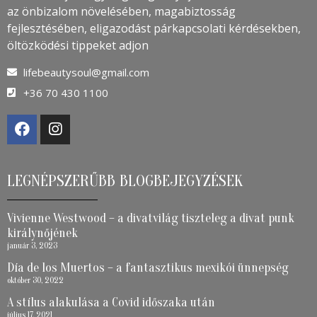
az önbizalom növelésében, magabiztosság
fejlesztésében, eligazodást párkapcsolati kérdésekben,
öltözködési tippeket adjon
lifebeautysoul@gmail.com
+36 70 430 1100
LEGNÉPSZERŰBB BLOGBEJEGYZÉSEK
Vivienne Westwood – a divatvilág tiszteleg a divat punk
királynőjének
január 3, 2023
Día de los Muertos – a fantasztikus mexikói ünnepség
október 30, 2022
A stílus alakulása a Covid időszaka után
július 17, 2021