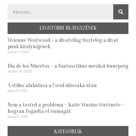
LEGUTÓBBI BEJEGYZÉSEK
Vivienne Westwood – a divatvilág tiszteleg a divat
punk királynőjének
január 3, 2023
Día de los Muertos – a fantasztikus mexikói ünnepség
október 30, 2022
A stílus alakulása a Covid időszaka után
július 17, 2021
Nem a tested a probléma – Katie Sturino története –
hogyan fogadta el önmagát
június 17, 2021
KATEGÓRIÁK