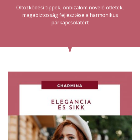
Öltözködési tippek, önbizalom növelő ötletek,
magabiztosság fejlesztése a harmonikus
párkapcsolatért