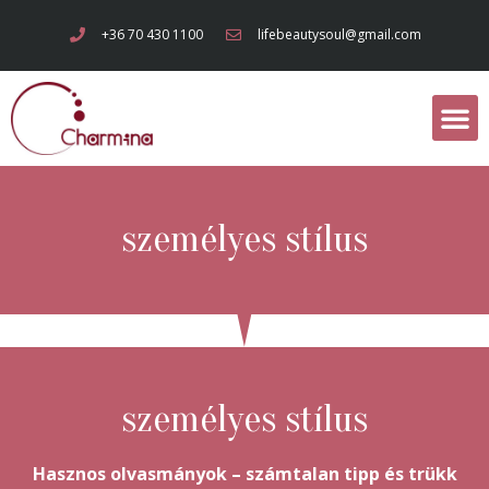
+36 70 430 1100
lifebeautysoul@gmail.com
személyes stílus
személyes stílus
Hasznos olvasmányok – számtalan tipp és trükk