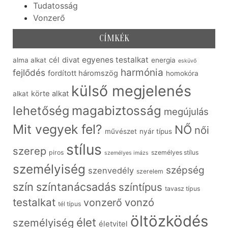
Tudatosság
Vonzerő
CÍMKÉK
egyenes testalkat
cél
divat
alma alkat
energia
esküvő
harmónia
fejlődés
fordított háromszög
homokóra
külső megjelenés
körte alkat
alkat
lehetőség
magabiztosság
megújulás
Mit vegyek fel?
NŐ
női
művészet
nyár típus
stílus
szerep
piros
személyes stílus
személyes imázs
személyiség
szépség
szenvedély
szerelem
szín
színtanácsadás
színtípus
tavasz típus
testalkat
vonzó
vonzerő
tél típus
öltözködés
élet
személyiség
életvitel