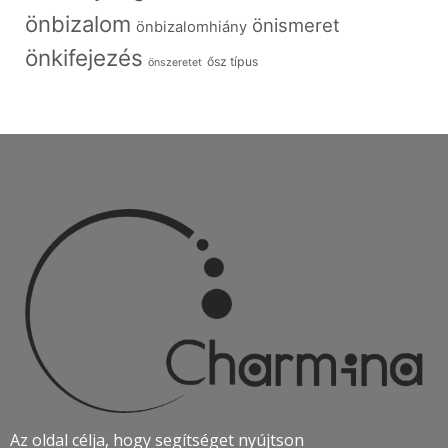
önbizalom
önismeret
önbizalomhiány
önkifejezés
ősz típus
önszeretet
Az oldal célja, hogy segítséget nyújtson