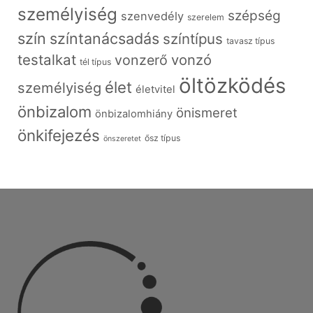
személyiség
szépség
szenvedély
szerelem
szín
színtanácsadás
színtípus
tavasz típus
testalkat
vonzó
vonzerő
tél típus
öltözködés
élet
személyiség
életvitel
önbizalom
önismeret
önbizalomhiány
önkifejezés
ősz típus
önszeretet