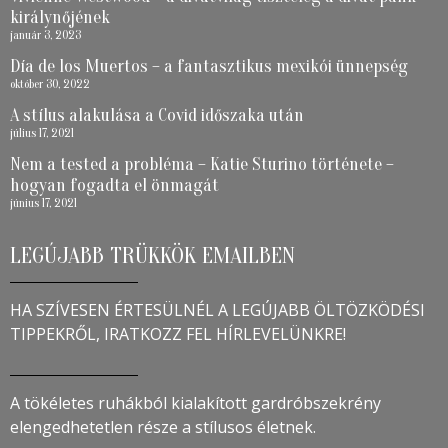
királynőjének
január 3, 2023
Día de los Muertos – a fantasztikus mexikói ünnepség
október 30, 2022
A stílus alakulása a Covid időszaka után
július 17, 2021
Nem a tested a probléma – Katie Sturino története –
hogyan fogadta el önmagát
június 17, 2021
LEGÚJABB TRÜKKÖK EMAILBEN
HA SZÍVESEN ÉRTESÜLNÉL A LEGÚJABB ÖLTÖZKÖDÉSI
TIPPEKRŐL, IRATKOZZ FEL HÍRLEVELÜNKRE!
A tökéletes ruhákból kialakított gardróbszekrény
elengedhetetlen része a stílusos életnek.