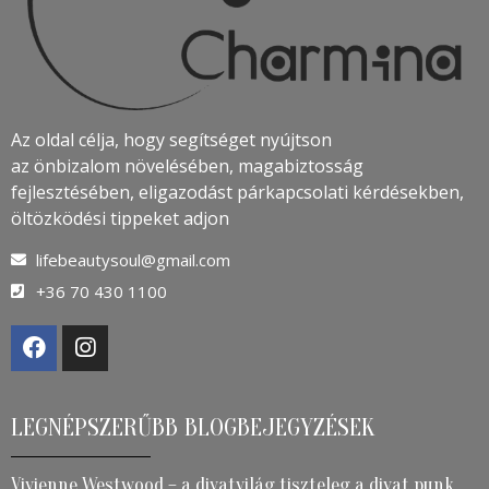
Az oldal célja, hogy segítséget nyújtson
az önbizalom növelésében, magabiztosság
fejlesztésében, eligazodást párkapcsolati kérdésekben,
öltözködési tippeket adjon
lifebeautysoul@gmail.com
+36 70 430 1100
LEGNÉPSZERŰBB BLOGBEJEGYZÉSEK
Vivienne Westwood – a divatvilág tiszteleg a divat punk