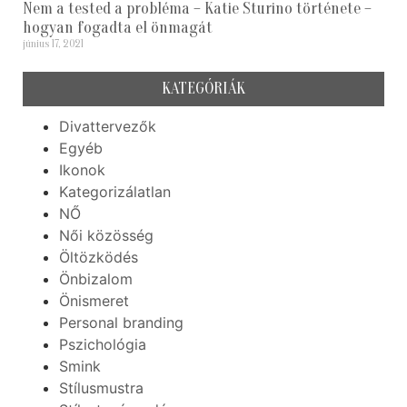
Nem a tested a probléma – Katie Sturino története –
hogyan fogadta el önmagát
június 17, 2021
KATEGÓRIÁK
Divattervezők
Egyéb
Ikonok
Kategorizálatlan
NŐ
Női közösség
Öltözködés
Önbizalom
Önismeret
Personal branding
Pszichológia
Smink
Stílusmustra