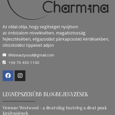
Az oldal célja, hogy segítséget nyújtson
az önbizalom növelésében, magabiztosság
fejlesztésében, eligazodást párkapcsolati kérdésekben,
öltözködési tippeket adjon
lifebeautysoul@gmail.com
+36 70 430 1100
LEGNÉPSZERŰBB BLOGBEJEGYZÉSEK
Vivienne Westwood – a divatvilág tiszteleg a divat punk
királynőjének