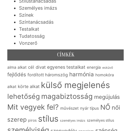
Stílustanácsadás
Személyes imázs
Színek
Színtanácsadás
Testalkat
Tudatosság
Vonzerő
CÍMKÉK
egyenes testalkat
cél
divat
alma alkat
energia
esküvő
harmónia
fejlődés
fordított háromszög
homokóra
külső megjelenés
körte alkat
alkat
lehetőség
magabiztosság
megújulás
Mit vegyek fel?
NŐ
női
művészet
nyár típus
stílus
szerep
piros
személyes stílus
személyes imázs
személyiség
szépség
szenvedély