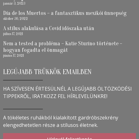
január 3, 2023
Día de los Muertos – a fantasztikus mexikói ünnepség
október 30, 2022
A stílus alakulása a Covid időszaka után
július 17, 2021
Nem a tested a probléma – Katie Sturino története –
hogyan fogadta el önmagát
június 17, 2021
LEGÚJABB TRÜKKÖK EMAILBEN
HA SZÍVESEN ÉRTESÜLNÉL A LEGÚJABB ÖLTÖZKÖDÉSI
TIPPEKRŐL, IRATKOZZ FEL HÍRLEVELÜNKRE!
A tökéletes ruhákból kialakított gardróbszekrény
elengedhetetlen része a stílusos életnek.