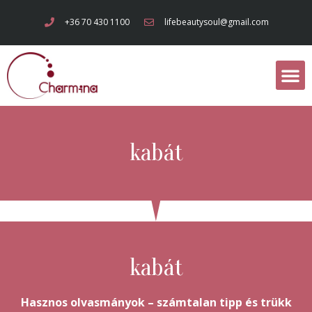
+36 70 430 1100
lifebeautysoul@gmail.com
kabát
kabát
Hasznos olvasmányok – számtalan tipp és trükk