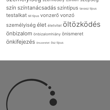
szerelem
szín
színtanácsadás
színtípus
tavasz típus
testalkat
vonzó
vonzerő
tél típus
öltözködés
élet
személyiség
életvitel
önbizalom
önismeret
önbizalomhiány
önkifejezés
ősz típus
önszeretet