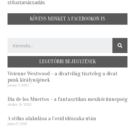
stílustanácsadás
KÖVESS MINKET A FACEBOOKON IS
LEGUTÓBBI BEJEGYZÉSEK
Vivienne Westwood – a divatvilág tiszteleg a divat
punk királynőjének
január 3, 2023
Día de los Muertos – a fantasztikus mexikói ünnepség
október 30, 2022
A stílus alakulása a Covid időszaka után
július 17, 2021