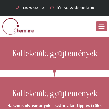
+36 70 430 1100
lifebeautysoul@gmail.com
Kollekciók, gyűjtemények
Kollekciók, gyűjtemények
Hasznos olvasmányok – számtalan tipp és trükk