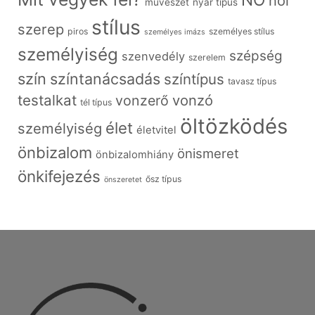
női
művészet
nyár típus
stílus
szerep
piros
személyes stílus
személyes imázs
személyiség
szépség
szenvedély
szerelem
szín
színtanácsadás
színtípus
tavasz típus
testalkat
vonzó
vonzerő
tél típus
öltözködés
élet
személyiség
életvitel
önbizalom
önismeret
önbizalomhiány
önkifejezés
ősz típus
önszeretet