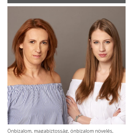
Önbizalom, magabiztosság, önbizalom növelés,