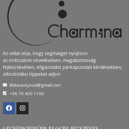
Az oldal célja, hogy segítséget nyújtson
az önbizalom növelésében, magabiztosság
fejlesztésében, eligazodást párkapcsolati kérdésekben,
öltözködési tippeket adjon
lifebeautysoul@gmail.com
+36 70 430 1100