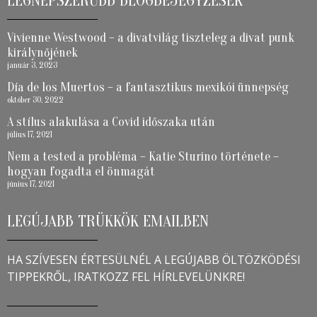
LEGNÉPSZERŰBB BLOGBEJEGYZÉSEK
Vivienne Westwood – a divatvilág tiszteleg a divat punk
királynőjének
január 3, 2023
Día de los Muertos – a fantasztikus mexikói ünnepség
október 30, 2022
A stílus alakulása a Covid időszaka után
július 17, 2021
Nem a tested a probléma – Katie Sturino története –
hogyan fogadta el önmagát
június 17, 2021
LEGÚJABB TRÜKKÖK EMAILBEN
HA SZÍVESEN ÉRTESÜLNÉL A LEGÚJABB ÖLTÖZKÖDÉSI
TIPPEKRŐL, IRATKOZZ FEL HÍRLEVELÜNKRE!