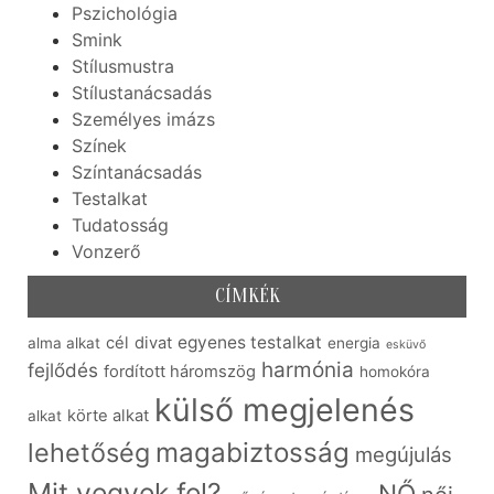
Pszichológia
Smink
Stílusmustra
Stílustanácsadás
Személyes imázs
Színek
Színtanácsadás
Testalkat
Tudatosság
Vonzerő
CÍMKÉK
egyenes testalkat
cél
divat
alma alkat
energia
esküvő
harmónia
fejlődés
fordított háromszög
homokóra
külső megjelenés
körte alkat
alkat
lehetőség
magabiztosság
megújulás
Mit vegyek fel?
NŐ