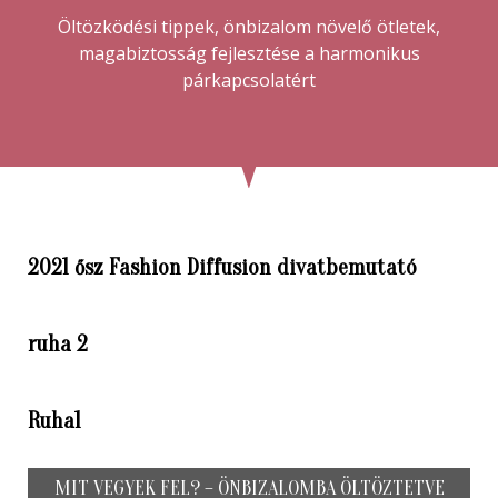
Öltözködési tippek, önbizalom növelő ötletek,
magabiztosság fejlesztése a harmonikus
párkapcsolatért
2021 ősz Fashion Diffusion divatbemutató
ruha 2
Ruha1
MIT VEGYEK FEL? – ÖNBIZALOMBA ÖLTÖZTETVE