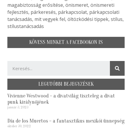
magabiztosság erősítése, önismeret, önismereti
fejlesztés, párkeresés, párkapcsolat, párkapcsolati
tanácsadás, mit vegyek fel, öltözködési tippek, stílus,
stílustanácsadás
KÖVESS MINKET A FACEBOOKON IS
LEGUTÓBBI BEJEGYZÉSEK
Vivienne Westwood – a divatvilág tiszteleg a divat
punk királynőjének
január 3, 2023
Día de los Muertos – a fantasztikus mexikói ünnepség
október 30, 2022