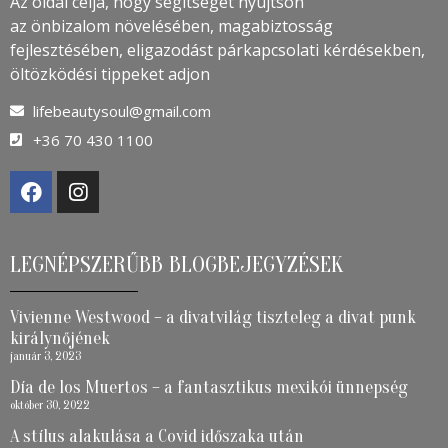
Az oldal célja, hogy segítséget nyújtson
az önbizalom növelésében, magabiztosság
fejlesztésében, eligazodást párkapcsolati kérdésekben,
öltözködési tippeket adjon
lifebeautysoul@gmail.com
+36 70 430 1100
LEGNÉPSZERŰBB BLOGBEJEGYZÉSEK
Vivienne Westwood – a divatvilág tiszteleg a divat punk
királynőjének
január 3, 2023
Día de los Muertos – a fantasztikus mexikói ünnepség
október 30, 2022
A stílus alakulása a Covid időszaka után