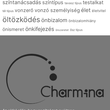
színtanácsadás
színtípus
testalkat
tavasz típus
élet
vonzó személyiség
vonzerő
életvitel
tél típus
öltözködés
önbizalom
önbizalomhiány
önkifejezés
önismeret
ősz típus
önszeretet