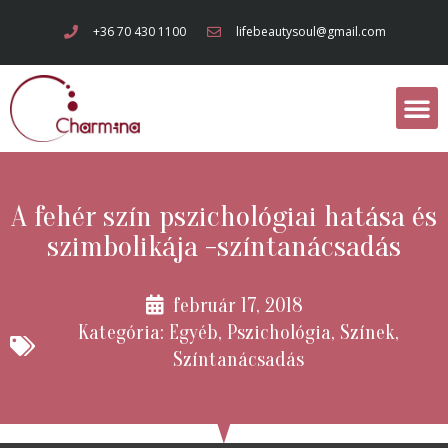
+36 70 430 1100
lifebeautysoul@gmail.com
A fehér szín pszichológiai hatása és
szimbolikája -színtanácsadás
február 17, 2018
Kategória:
Egyéb
,
Pszichológia
,
Színek
,
Színtanácsadás