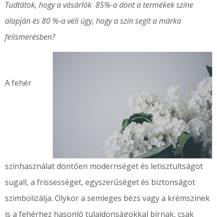
Tudtátok, hogy a vásárlók 85%-a dönt a termékek színe
alapján és 80 %-a véli úgy, hogy a szín segít a márka
felismerésben?
A fehér
színhasználat döntően modernséget és letisztultságot
sugall, a frissességet, egyszerűséget és biztonságot
szimbolizálja. Olykor a semleges bézs vagy a krémszínek
is a fehérhez hasonló tulajdonságokkal bírnak, csak