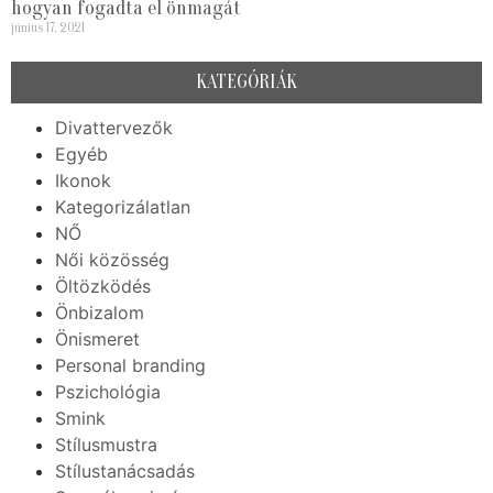
hogyan fogadta el önmagát
június 17, 2021
KATEGÓRIÁK
Divattervezők
Egyéb
Ikonok
Kategorizálatlan
NŐ
Női közösség
Öltözködés
Önbizalom
Önismeret
Personal branding
Pszichológia
Smink
Stílusmustra
Stílustanácsadás