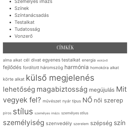
Személyes imázs
Színek
Színtanácsadás
Testalkat
Tudatosság
Vonzerő
CÍMKÉK
egyenes testalkat
cél
divat
alma alkat
energia
esküvő
harmónia
fejlődés
fordított háromszög
homokóra alkat
külső megjelenés
körte alkat
Mit
lehetőség
magabiztosság
megújulás
vegyek fel?
NŐ
női szerep
művészet
nyár típus
stílus
piros
személyes stílus
személyes imázs
személyiség
szín
szépség
szenvedély
szerelem