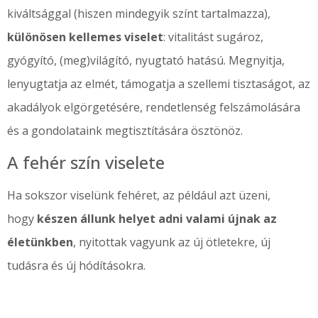
kiváltsággal (hiszen mindegyik színt tartalmazza),
különösen kellemes viselet
: vitalitást sugároz,
gyógyító, (meg)világító, nyugtató hatású. Megnyitja,
lenyugtatja az elmét, támogatja a szellemi tisztaságot, az
akadályok elgörgetésére, rendetlenség felszámolására
és a gondolataink megtisztítására ösztönöz.
A fehér szín viselete
Ha sokszor viselünk fehéret, az például azt üzeni,
hogy
készen állunk helyet adni valami újnak az
életünkben
, nyitottak vagyunk az új ötletekre, új
tudásra és új hódításokra.