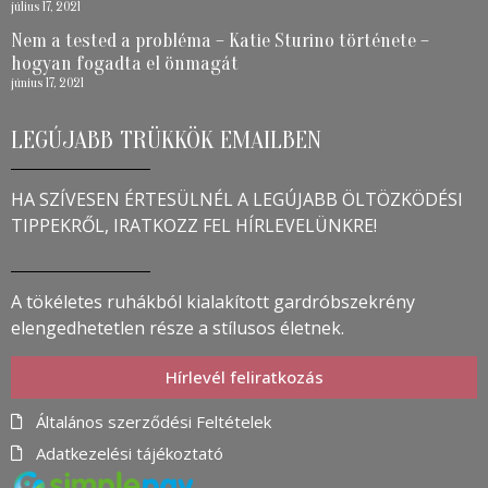
július 17, 2021
Nem a tested a probléma – Katie Sturino története –
hogyan fogadta el önmagát
június 17, 2021
LEGÚJABB TRÜKKÖK EMAILBEN
HA SZÍVESEN ÉRTESÜLNÉL A LEGÚJABB ÖLTÖZKÖDÉSI
TIPPEKRŐL, IRATKOZZ FEL HÍRLEVELÜNKRE!
A tökéletes ruhákból kialakított gardróbszekrény
elengedhetetlen része a stílusos életnek.
Hírlevél feliratkozás
Általános szerződési Feltételek
Adatkezelési tájékoztató