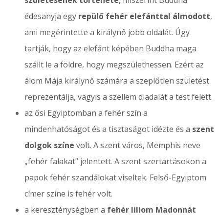
születésének története
, miszerint Buddha
édesanyja egy
repülő fehér elefánttal álmodott
,
ami megérintette a királynő jobb oldalát. Úgy
tartják, hogy az elefánt képében Buddha maga
szállt le a földre, hogy megszülethessen. Ezért az
álom Mája királynő számára a szeplőtlen születést
reprezentálja, vagyis a szellem diadalát a test felett.
az ősi Egyiptomban a fehér szín a
mindenhatóságot és a tisztaságot idézte és a
szent
dolgok színe
volt. A szent város, Memphis neve
„fehér falakat” jelentett. A szent szertartásokon a
papok fehér szandálokat viseltek. Felső-Egyiptom
címer színe is fehér volt.
a kereszténységben a
fehér liliom Madonnát