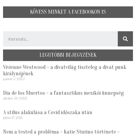
KÖVESS MINKET A FACEBOOKON IS
LEGUTÓBBI BEJEGYZÉSEK
Vivienne Westwood – a divatvilág tiszteleg a divat punk
királynőjének
január 3, 2023
Día de los Muertos – a fantasztikus mexikói ünnepség
október 30, 2022
A stílus alakulása a Covid időszaka után
július 17, 2021
Nem a tested a probléma – Katie Sturino története –