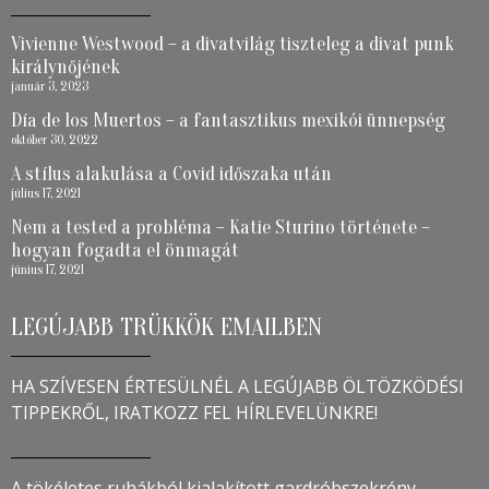
Vivienne Westwood – a divatvilág tiszteleg a divat punk
királynőjének
január 3, 2023
Día de los Muertos – a fantasztikus mexikói ünnepség
október 30, 2022
A stílus alakulása a Covid időszaka után
július 17, 2021
Nem a tested a probléma – Katie Sturino története –
hogyan fogadta el önmagát
június 17, 2021
LEGÚJABB TRÜKKÖK EMAILBEN
HA SZÍVESEN ÉRTESÜLNÉL A LEGÚJABB ÖLTÖZKÖDÉSI
TIPPEKRŐL, IRATKOZZ FEL HÍRLEVELÜNKRE!
A tökéletes ruhákból kialakított gardróbszekrény