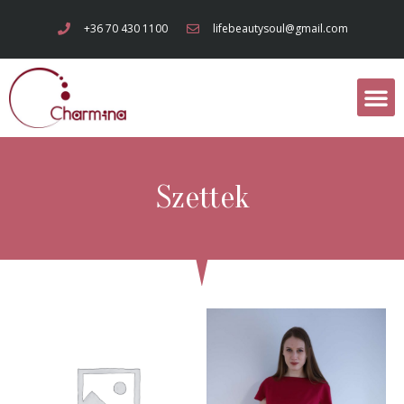
+36 70 430 1100
lifebeautysoul@gmail.com
Szettek