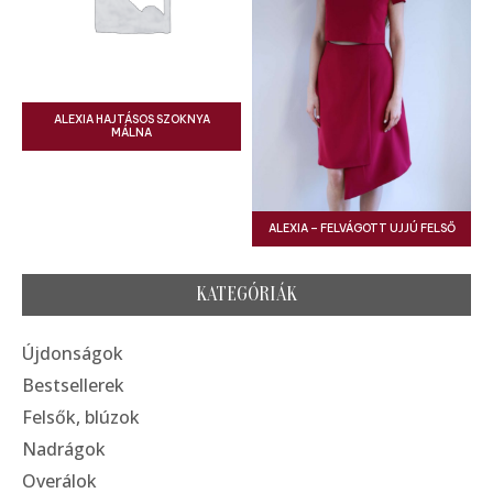
ALEXIA HAJTÁSOS SZOKNYA
MÁLNA
ALEXIA – FELVÁGOTT UJJÚ FELSŐ
KATEGÓRIÁK
Újdonságok
Bestsellerek
Felsők, blúzok
Nadrágok
Overálok