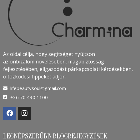
Az oldal célja, hogy segítséget nyújtson
az önbizalom növelésében, magabiztosság
fejlesztésében, eligazodást párkapcsolati kérdésekben,
öltözködési tippeket adjon
lifebeautysoul@gmail.com
+36 70 430 1100
LEGNÉPSZERŰBB BLOGBEJEGYZÉSEK