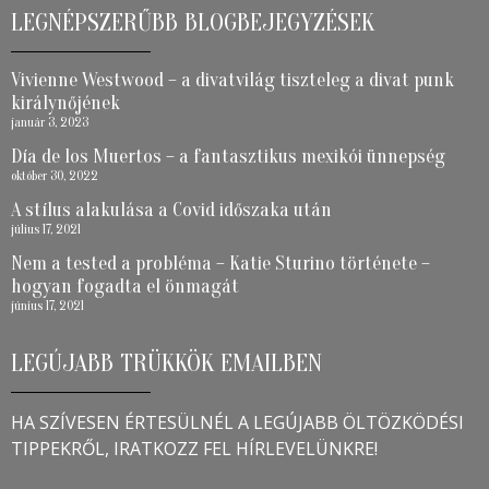
LEGNÉPSZERŰBB BLOGBEJEGYZÉSEK
Vivienne Westwood – a divatvilág tiszteleg a divat punk
királynőjének
január 3, 2023
Día de los Muertos – a fantasztikus mexikói ünnepség
október 30, 2022
A stílus alakulása a Covid időszaka után
július 17, 2021
Nem a tested a probléma – Katie Sturino története –
hogyan fogadta el önmagát
június 17, 2021
LEGÚJABB TRÜKKÖK EMAILBEN
HA SZÍVESEN ÉRTESÜLNÉL A LEGÚJABB ÖLTÖZKÖDÉSI
TIPPEKRŐL, IRATKOZZ FEL HÍRLEVELÜNKRE!