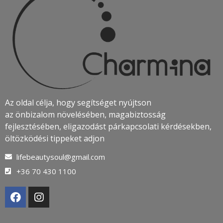
Az oldal célja, hogy segítséget nyújtson
az önbizalom növelésében, magabiztosság
fejlesztésében, eligazodást párkapcsolati kérdésekben,
öltözködési tippeket adjon
lifebeautysoul@gmail.com
+36 70 430 1100