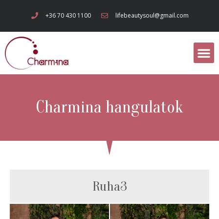
+36 70 430 1100
lifebeautysoul@gmail.com
Charmina hangulatok
Ruha3